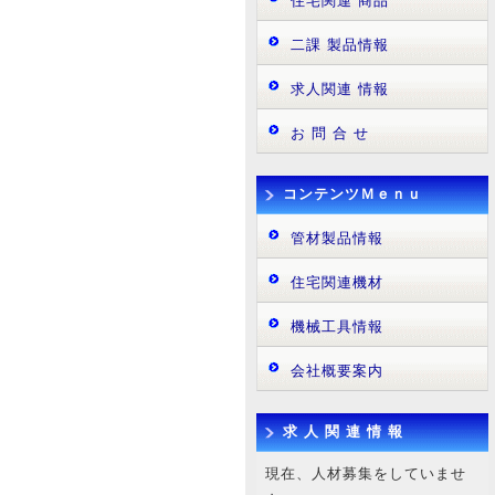
住宅関連 商品
二課 製品情報
求人関連 情報
お 問 合 せ
コンテンツＭｅｎｕ
管材製品情報
住宅関連機材
機械工具情報
会社概要案内
求 人 関 連 情 報
現在、人材募集をしていませ