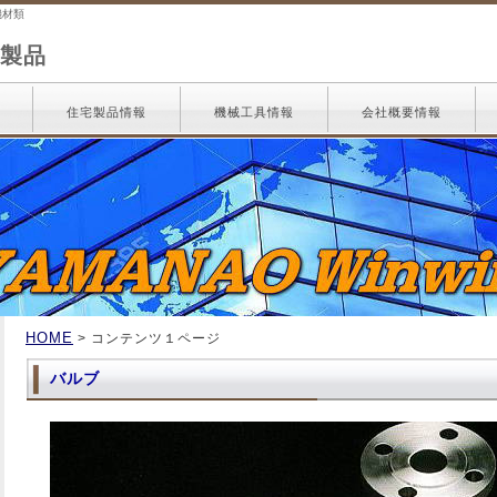
機材類
製品
住宅製品情報
機械工具情報
会社概要情報
HOME
> コンテンツ１ページ
バルブ