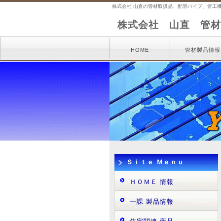
株式会社 山直の管材取扱品、配管パイプ、管工
株式会社 山直 管材
HOME
管材製品情報
Ｓｉｔｅ Ｍｅｎｕ
ＨＯＭＥ 情報
一課 製品情報